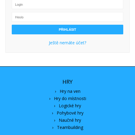
Ještě nemáte účet?
HRY
›
Hry na ven
›
Hry do místnosti
›
Logické hry
›
Pohybové hry
›
Naučné hry
›
Teambuilding