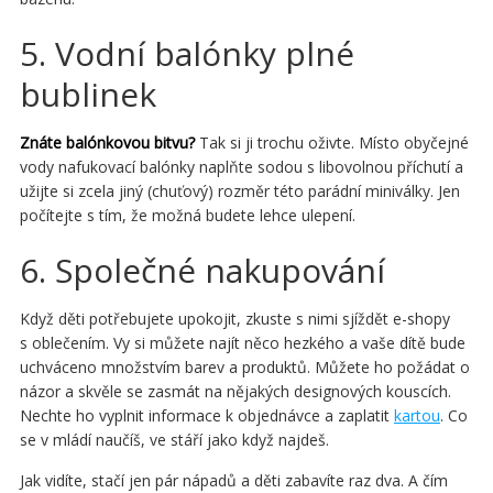
5. Vodní balónky plné
bublinek
Znáte balónkovou bitvu?
Tak si ji trochu oživte. Místo obyčejné
vody nafukovací balónky naplňte sodou s libovolnou příchutí a
užijte si zcela jiný (chuťový) rozměr této parádní miniválky. Jen
počítejte s tím, že možná budete lehce ulepení.
6. Společné nakupování
Když děti potřebujete upokojit, zkuste s nimi sjíždět e-shopy
s oblečením. Vy si můžete najít něco hezkého a vaše dítě bude
uchváceno množstvím barev a produktů. Můžete ho požádat o
názor a skvěle se zasmát na nějakých designových kouscích.
Nechte ho vyplnit informace k objednávce a zaplatit
kartou
. Co
se v mládí naučíš, ve stáří jako když najdeš.
Jak vidíte, stačí jen pár nápadů a děti zabavíte raz dva. A čím