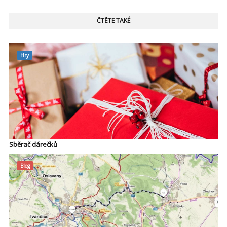
ČTĚTE TAKÉ
Hry
Sběrač dárečků
Blog