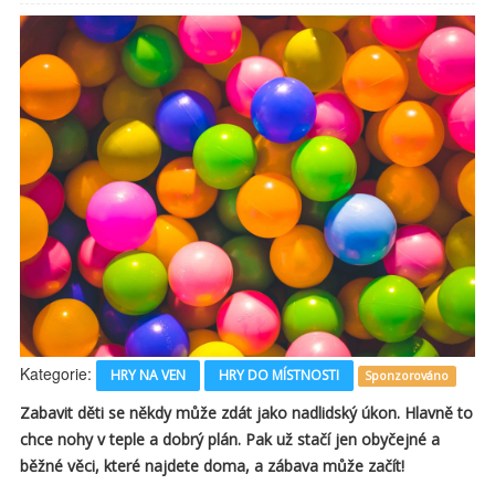
Kategorie:
HRY NA VEN
HRY DO MÍSTNOSTI
Sponzorováno
Zabavit děti se někdy může zdát jako nadlidský úkon. Hlavně to
chce nohy v teple a dobrý plán. Pak už stačí jen obyčejné a
běžné věci, které najdete doma, a zábava může začít!