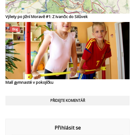
Výlety po jižní Moravě #1: Z Ivančic do Silůvek
Blog
Malí gymnasté v pokojíčku
PŘIDEJTE KOMENTÁŘ
Přihlásit se