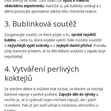
oxid uhličitý ve vodě. Tuto funkci lze
využít k malému
vědeckému experimentu
. Natočte si, jak bublinky vznikají a s
dětmi pozorujte zpomalené záběry této chemické reakce.
3. Bublinková soutěž
Zorganizujte soutěž, ve které půjde o to,
vyrobit největší
bublinu
– nebo tu, která nejdéle vydrží. Dále můžete soutěžit
o
nejrychlejší vypití sodovky
a o
nejlepší vlastní příchuť
. Pravidla
vždy stanovte předem, ať se děti během soutěže v zápalu boje
nepohádají.
4. Vytváření perlivých
koktejlů
Se staršími dětmi si můžete hrát na bar, ve kterém se míchají
barevné nápoje v perlivé podobě.
Zapojte děti do výroby
a
nechte je, ať si vyzkouší nejen míchání nápojů, ale i jejich
roznášení. Pak už jen stačí užívat si exotickou atmosféru u
bazénu.