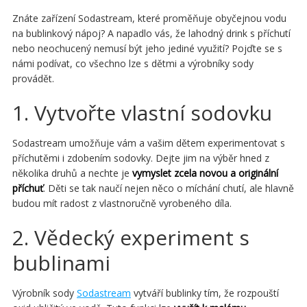
Znáte zařízení Sodastream, které proměňuje obyčejnou vodu
na bublinkový nápoj? A napadlo vás, že lahodný drink s příchutí
nebo neochucený nemusí být jeho jediné využití? Pojďte se s
námi podívat, co všechno lze s dětmi a výrobníky sody
provádět.
1. Vytvořte vlastní sodovku
Sodastream umožňuje vám a vašim dětem experimentovat s
příchutěmi i zdobením sodovky. Dejte jim na výběr hned z
několika druhů a nechte je
vymyslet zcela novou a originální
příchuť
. Děti se tak naučí nejen něco o míchání chutí, ale hlavně
budou mít radost z vlastnoručně vyrobeného díla.
2. Vědecký experiment s
bublinami
Výrobník sody
Sodastream
vytváří bublinky tím, že rozpouští