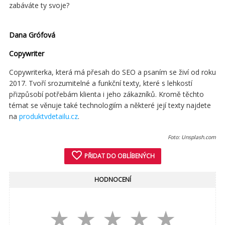
zabáváte ty svoje?
Dana Grófová
Copywriter
Copywriterka, která má přesah do SEO a psaním se živí od roku
2017. Tvoří srozumitelné a funkční texty, které s lehkostí
přizpůsobí potřebám klienta i jeho zákazníků. Kromě těchto
témat se věnuje také technologiím a některé její texty najdete
na
produktvdetailu.cz
.
Foto: Unsplash.com
favorite_border
PŘIDAT DO OBLÍBENÝCH
HODNOCENÍ
★
★
★
★
★