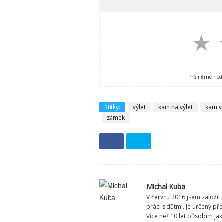
★
Průměrné hod
Štítky:
výlet
kam na výlet
kam v
zámek
Michal Kuba
V červnu 2016 jsem založil 
práci s dětmi. Je určený p
Více než 10 let působím ja