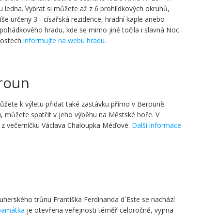
u ledna. Vybrat si můžete až z 6 prohlídkových okruhů,
íše určeny 3 - císařská rezidence, hradní kaple anebo
 pohádkového hradu, kde se mimo jiné točila i slavná Noc
nostech
informujte na webu hradu.
roun
 můžete k výletu přidat také zastávku přímo v Berouně.
 můžete spatřit v jeho výběhu na Městské hoře. V
a z večerníčku Václava Chaloupka Méďové.
Další informace
uherského trůnu Františka Ferdinanda d`Este se nachází
 památka
je otevřena veřejnosti téměř celoročně, vyjma