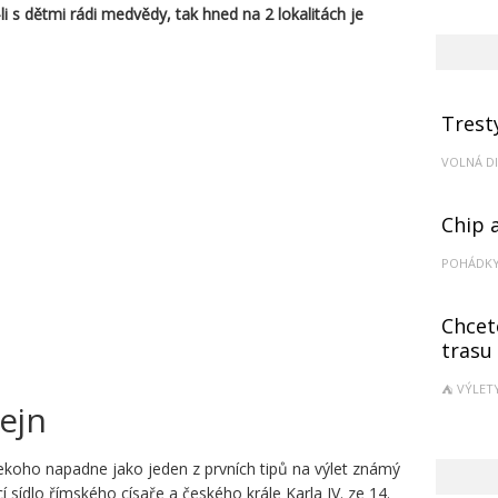
-li s dětmi rádi medvědy, tak hned na 2 lokalitách je
Trest
VOLNÁ D
Chip 
POHÁDK
Chcet
trasu
VÝLET
tejn
ekoho napadne jako jeden z prvních tipů na výlet známý
í sídlo římského císaře a českého krále Karla IV. ze 14.