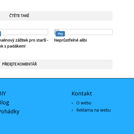
ČTĚTE TAKÉ
Hry
alinový zážitek pro starší -
Neprůstřelné alibi
ok s padákem!
PŘIDEJTE KOMENTÁŘ
DIY
Kontakt
Blog
›
O webu
›
Reklama na webu
Pohádky