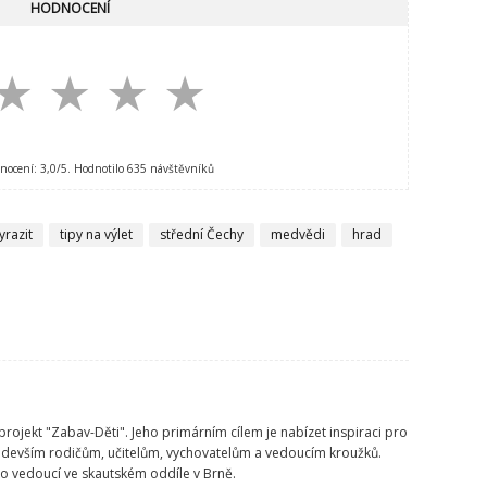
HODNOCENÍ
★
★
★
★
nocení:
3,0
/5. Hodnotilo
635
návštěvníků
yrazit
tipy na výlet
střední Čechy
medvědi
hrad
projekt "Zabav-Děti". Jeho primárním cílem je nabízet inspiraci pro
ředevším rodičům, učitelům, vychovatelům a vedoucím kroužků.
ko vedoucí ve skautském oddíle v Brně.