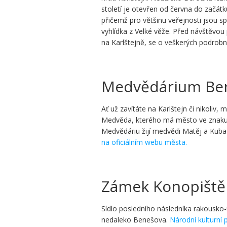
století je otevřen od června do začátk
přičemž pro většinu veřejnosti jsou sp
vyhlídka z Velké věže. Před návštěvou
na Karlštejně, se o veškerých podrob
Medvědárium Be
Ať už zavítáte na Karlštejn či nikoliv,
Medvěda, kterého má město ve znaku,
Medvědáriu žijí medvědi Matěj a Kub
na oficiálním webu města.
Zámek Konopiště
Sídlo posledního následníka rakousko-
nedaleko Benešova.
Národní kulturní