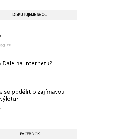
DISKUTUJEME SE O...
y
ISKUZE
a Dale na internetu?
Y
e se podělit o zajímavou
 výletu?
Y
FACEBOOK