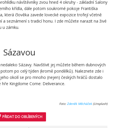
rohlídku návštěvníky zvou hned 4 okruhy - základní Salony
verního křídla, dále potom soukromé pokoje Františka
, která člověka zavede lovecké expozice trofejí včetně
ní a seznámení s tradicí honu. I zde můžete narazit na živé
pu u zámku.
 Sázavou
 nedaleko Sázavy. Navštívit jej můžete během dubnových
í potom po celý týden (kromě pondělků). Naleznete zde i
jeho okolí se pro mnoho (nejen) českých hráčů dostalo
né hře Kingdome Come: Deliverance.
Foto:
Zdeněk Měcháček
(Unsplash)
der
PŘIDAT DO OBLÍBENÝCH