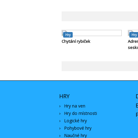
Hry
Hry
Chytání rybiček
Adren
sesk
HRY
›
Hry na ven
›
Hry do místnosti
›
Logické hry
›
Pohybové hry
›
Naučné hry