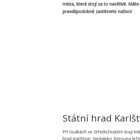
místa, která stojí za to navštívit. Máte
pravděpodobně zastihnete naživo!
Státní hrad Karlš
Při toulkách ve Středočeském kraji kd
hrad Karlštejn. Nedaleko Berouna ležíc