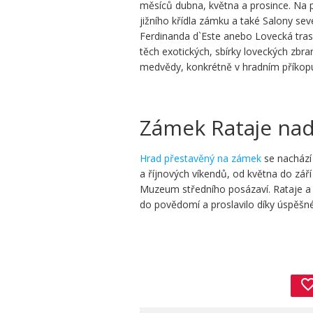
měsíců dubna, května a prosince. Na p
jižního křídla zámku a také Salony se
Ferdinanda d`Este anebo Lovecká trasa
těch exotických, sbírky loveckých zbra
medvědy, konkrétně v hradním příko
Zámek Rataje nad
Hrad přestavěný na zámek
se nachází
a říjnových víkendů, od května do zář
Muzeum středního posázaví. Rataje a 
do povědomí a proslavilo díky úspěš
favorite_bor