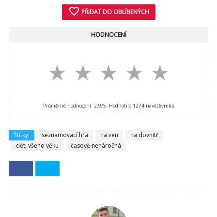
favorite_border
PŘIDAT DO OBLÍBENÝCH
HODNOCENÍ
★
★
★
★
★
Průměrné hodnocení:
2,9
/5. Hodnotilo
1274
návštěvníků
Štítky:
seznamovací hra
na ven
na dovnitř
děti všeho věku
časově nenáročná