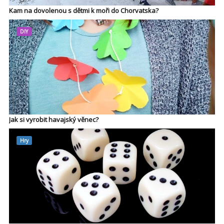
Kam na dovolenou s dětmi k moři do Chorvatska?
DIY
Jak si vyrobit havajský věnec?
Hry