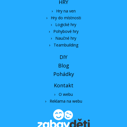
HRY
›
Hry na ven
›
Hry do místnosti
›
Logické hry
›
Pohybové hry
›
Naučné hry
›
Teambuilding
DIY
Blog
Pohádky
Kontakt
›
O webu
›
Reklama na webu