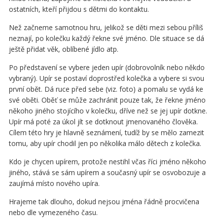
ostatních, kteří přijdou s dětmi do kontaktu.
Než začneme samotnou hru, jelikož se děti mezi sebou příliš
neznají, po kolečku každý řekne své jméno. Dle situace se dá
ještě přidat věk, oblíbené jídlo atp.
Po představení se vybere jeden upír (dobrovolník nebo někdo
vybraný). Upír se postaví doprostřed kolečka a vybere si svou
první obět. Dá ruce před sebe (viz. foto) a pomalu se vydá ke
své oběti. Oběť se může zachránit pouze tak, že řekne jméno
někoho jiného stojícího v kolečku, dříve než se jej upír dotkne.
Upír má poté za úkol jít se dotknout jmenovaného člověka.
Cílem této hry je hlavně seznámení, tudíž by se mělo zamezit
tomu, aby upír chodil jen po několika málo dětech z kolečka.
Kdo je chycen upírem, protože nestihl včas říci jméno někoho
jiného, stává se sám upírem a současný upír se osvobozuje a
zaujímá místo nového upíra.
Hrajeme tak dlouho, dokud nejsou jména řádně procvičena
nebo dle vymezeného času.