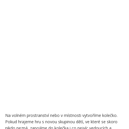
Na volném prostranství nebo v místnosti vytvoříme kolečko.
Pokud hrajeme hru s novou skupinou dětí, ve které se skoro
nikdo nezná, zapojíme do kolečka i co nejvíc vedoucích a