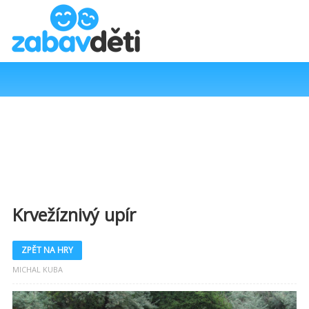
Krvežíznivý upír
ZPĚT NA HRY
MICHAL KUBA