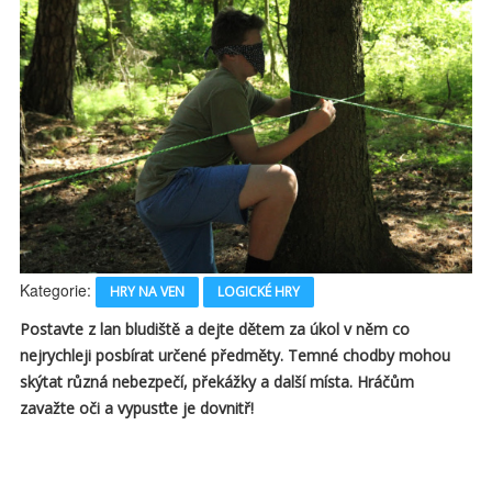
Kategorie:
HRY NA VEN
LOGICKÉ HRY
Postavte z lan bludiště a dejte dětem za úkol v něm co
nejrychleji posbírat určené předměty. Temné chodby mohou
skýtat různá nebezpečí, překážky a další místa. Hráčům
zavažte oči a vypusťte je dovnitř!