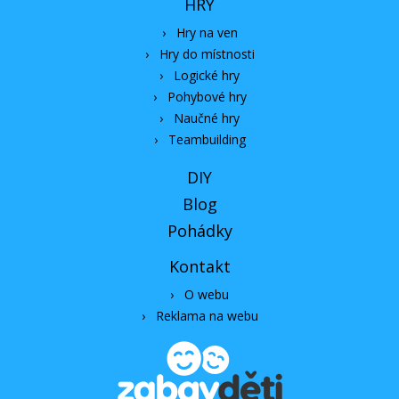
HRY
›
Hry na ven
›
Hry do místnosti
›
Logické hry
›
Pohybové hry
›
Naučné hry
›
Teambuilding
DIY
Blog
Pohádky
Kontakt
›
O webu
›
Reklama na webu