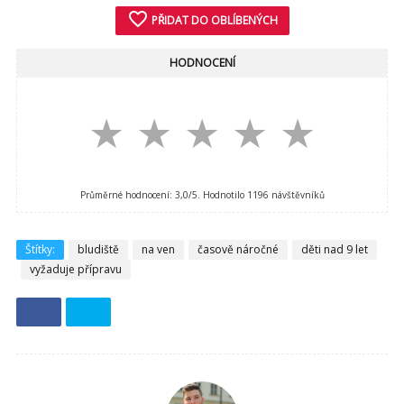
favorite_border
PŘIDAT DO OBLÍBENÝCH
HODNOCENÍ
★
★
★
★
★
Průměrné hodnocení:
3,0
/5. Hodnotilo
1196
návštěvníků
Štítky:
bludiště
na ven
časově náročné
děti nad 9 let
vyžaduje přípravu