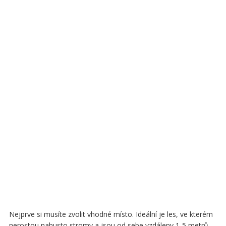
Nejprve si musíte zvolit vhodné místo. Ideální je les, ve kterém
nerostou nahusto stromy a jsou od sebe vzdáleny 1-5 metrů.