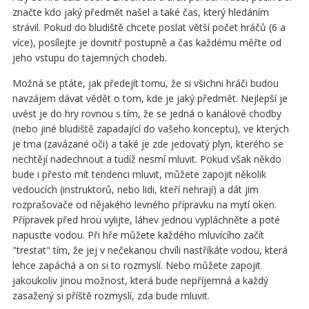
značte kdo jaký předmět našel a také čas, který hledáním
strávil. Pokud do bludiště chcete poslat větší počet hráčů (6 a
více), posílejte je dovnitř postupně a čas každému měřte od
jeho vstupu do tajemných chodeb.
Možná se ptáte, jak předejít tomu, že si všichni hráči budou
navzájem dávat vědět o tom, kde je jaký předmět. Nejlepší je
uvést je do hry rovnou s tím, že se jedná o kanálové chodby
(nebo jiné bludiště zapadající do vašeho konceptu), ve kterých
je tma (zavázané oči) a také je zde jedovatý plyn, kterého se
nechtějí nadechnout a tudíž nesmí mluvit. Pokud však někdo
bude i přesto mít tendenci mluvit, můžete zapojit několik
vedoucích (instruktorů, nebo lidi, kteří nehrají) a dát jim
rozprašovače od nějakého levného přípravku na mytí oken.
Přípravek před hrou vylijte, láhev jednou vypláchněte a poté
napusťte vodou. Při hře můžete každého mluvícího začít
"trestat" tím, že jej v nečekanou chvíli nastříkáte vodou, která
lehce zapáchá a on si to rozmyslí. Nebo můžete zapojit
jakoukoliv jinou možnost, která bude nepříjemná a každý
zasažený si příště rozmyslí, zda bude mluvit.