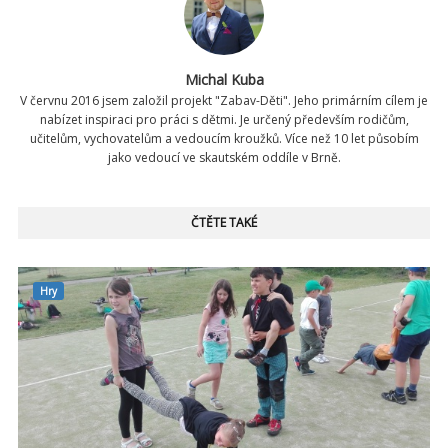
Michal Kuba
V červnu 2016 jsem založil projekt "Zabav-Děti". Jeho primárním cílem je
nabízet inspiraci pro práci s dětmi. Je určený především rodičům,
učitelům, vychovatelům a vedoucím kroužků. Více než 10 let působím
jako vedoucí ve skautském oddíle v Brně.
ČTĚTE TAKÉ
Hry