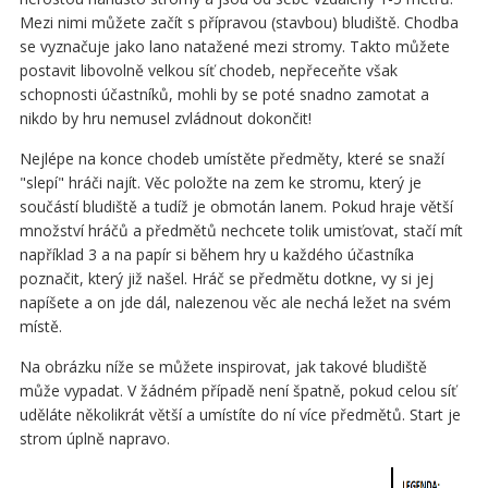
Mezi nimi můžete začít s přípravou (stavbou) bludiště. Chodba
se vyznačuje jako lano natažené mezi stromy. Takto můžete
postavit libovolně velkou síť chodeb, nepřeceňte však
schopnosti účastníků, mohli by se poté snadno zamotat a
nikdo by hru nemusel zvládnout dokončit!
Nejlépe na konce chodeb umístěte předměty, které se snaží
"slepí" hráči najít. Věc položte na zem ke stromu, který je
součástí bludiště a tudíž je obmotán lanem. Pokud hraje větší
množství hráčů a předmětů nechcete tolik umisťovat, stačí mít
například 3 a na papír si během hry u každého účastníka
poznačit, který již našel. Hráč se předmětu dotkne, vy si jej
napíšete a on jde dál, nalezenou věc ale nechá ležet na svém
místě.
Na obrázku níže se můžete inspirovat, jak takové bludiště
může vypadat. V žádném případě není špatně, pokud celou síť
uděláte několikrát větší a umístíte do ní více předmětů. Start je
strom úplně napravo.