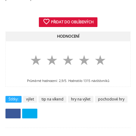
favorite_border
PŘIDAT DO OBLÍBENÝCH
HODNOCENÍ
★
★
★
★
★
Průměrné hodnocení:
2,9
/5. Hodnotilo
1315
návštěvníků
Štítky:
výlet
tip na víkend
hry na výlet
pochodové hry