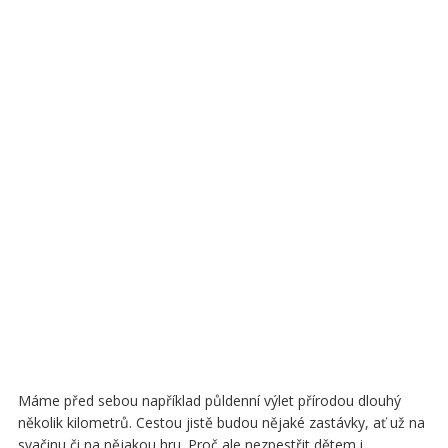
Máme před sebou například půldenní výlet přírodou dlouhý
několik kilometrů. Cestou jistě budou nějaké zastávky, ať už na
svačinu či na nějakou hru. Proč ale nezpestřit dětem i