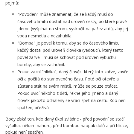
pojmů:
"Povodeň" může znamenat, že se každý musí do
časového limitu dostat nad úroveň cesty, po které právě
jdeme (vyšplhat na strom, vyskočit na pařez atd.), aby jej
voda nesmetla a nezahubila.
"Bomba" je povel k tomu, aby se do časového limitu
každý dostal pod úroveň člověka (vedoucí), který tento
povel zařve - musí se schovat pod úroveň výbuchu
bomby, aby se zachránil.
Pokud zazní "hlídka", daný člověk, který toto zařve, zavře
oči a počítá do stanoveného času. Poté oči otevře a
zůstane stát na svém místě, může se pouze otáčet.
Pokud uvidí někoho z dětí, řekne jeho jméno a daný
člověk jakožto odhalený se vrací zpět na cestu. Kdo není
spatřen, přežívá.
Body získá ten, kdo daný úkol zvládne - před povodní se stačí
vyšplhat někam nahoru, před bombou naopak dolů a při hlídce,
pokud není spatřen.