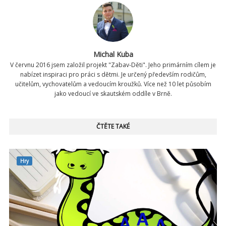
Michal Kuba
V červnu 2016 jsem založil projekt "Zabav-Děti". Jeho primárním cílem je
nabízet inspiraci pro práci s dětmi. Je určený především rodičům,
učitelům, vychovatelům a vedoucím kroužků. Více než 10 let působím
jako vedoucí ve skautském oddíle v Brně.
ČTĚTE TAKÉ
Hry