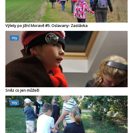
Výlety po jižní Moravě #5: Oslavany- Zastávka
Hry
Sněz co jen můžeš!
Hry