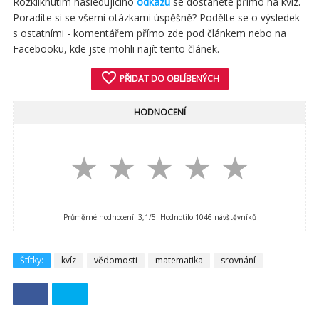
Rozkliknutím následujícího
odkazu
se dostanete přímo na kvíz.
Poradíte si se všemi otázkami úspěšně? Podělte se o výsledek
s ostatními - komentářem přímo zde pod článkem nebo na
Facebooku, kde jste mohli najít tento článek.
favorite_border
PŘIDAT DO OBLÍBENÝCH
HODNOCENÍ
★
★
★
★
★
Průměrné hodnocení:
3,1
/5. Hodnotilo
1046
návštěvníků
Štítky:
kvíz
vědomosti
matematika
srovnání