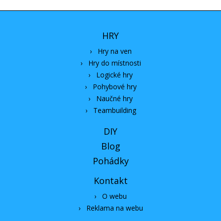
HRY
›
Hry na ven
›
Hry do místnosti
›
Logické hry
›
Pohybové hry
›
Naučné hry
›
Teambuilding
DIY
Blog
Pohádky
Kontakt
›
O webu
›
Reklama na webu