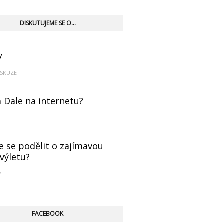
DISKUTUJEME SE O...
y
ISKUZE
a Dale na internetu?
Y
e se podělit o zajímavou
 výletu?
Y
FACEBOOK