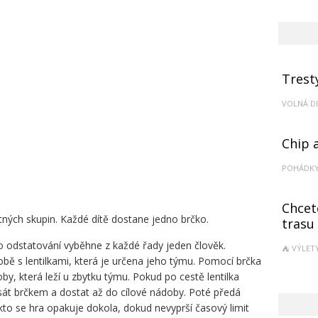
Trest
VOLNÁ D
Chip 
POHÁDK
Chcet
tných skupin. Každé dítě dostane jedno brčko.
trasu
o odstatování vyběhne z každé řady jeden člověk.
VÝLET
ě s lentilkami, která je určena jeho týmu. Pomocí brčka
by, která leží u zbytku týmu. Pokud po cestě lentilka
sát brčkem a dostat až do cílové nádoby. Poté předá
takto se hra opakuje dokola, dokud nevyprší časový limit