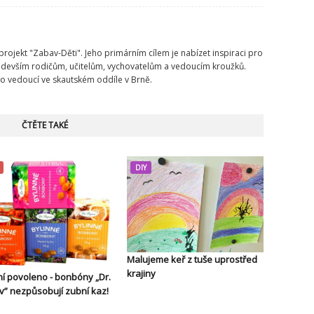
projekt "Zabav-Děti". Jeho primárním cílem je nabízet inspiraci pro
ředevším rodičům, učitelům, vychovatelům a vedoucím kroužků.
ko vedoucí ve skautském oddíle v Brně.
ČTĚTE TAKÉ
DIY
Malujeme keř z tuše uprostřed
krajiny
í povoleno - bonbóny „Dr.
” nezpůsobují zubní kaz!