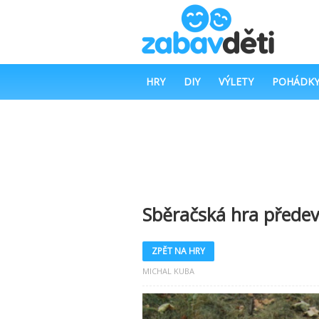
HRY
DIY
VÝLETY
POHÁDK
Sběračská hra předev
ZPĚT NA HRY
MICHAL KUBA