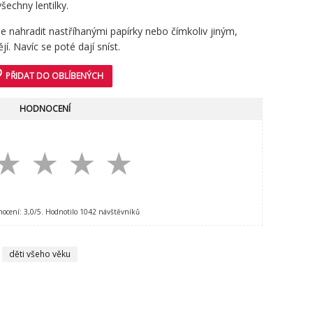
echny lentilky.
je nahradit nastříhanými papírky nebo čímkoliv jiným,
í. Navíc se poté dají sníst.
der
PŘIDAT DO OBLÍBENÝCH
HODNOCENÍ
★
★
★
★
nocení:
3,0
/5. Hodnotilo
1042
návštěvníků
děti všeho věku