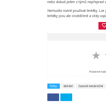
nebo dokud jeden z týmů nepřepraví vš
Nemusíte nutně používat lentilky. Lze 
lentilky jsou ale osvědčené a vždy uspěj
favorite_bor
★
Průměrné hod
Štítky:
sbírání
časově nenáročné