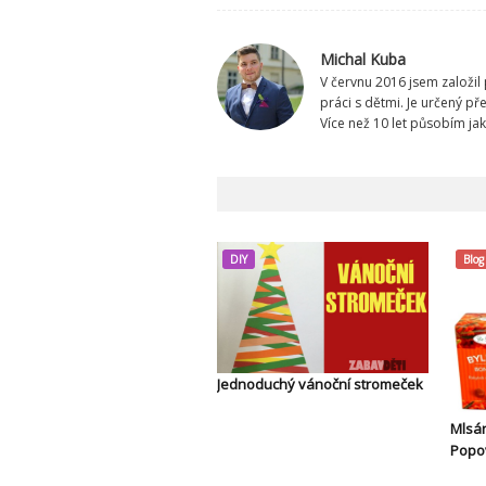
Michal Kuba
V červnu 2016 jsem založil 
práci s dětmi. Je určený p
Více než 10 let působím ja
DIY
Blog
Jednoduchý vánoční stromeček
Mlsán
Popov