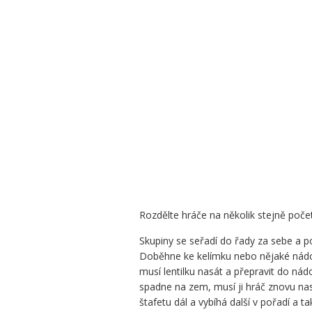
Rozdělte hráče na několik stejně poče
Skupiny se seřadí do řady za sebe a p
Doběhne ke kelímku nebo nějaké nádob
musí lentilku nasát a přepravit do nádo
spadne na zem, musí ji hráč znovu na
štafetu dál a vybíhá další v pořadí a 