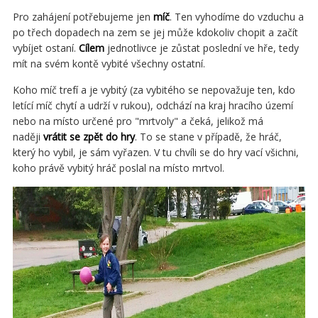
Pro zahájení potřebujeme jen
míč
. Ten vyhodíme do vzduchu a
po třech dopadech na zem se jej může kdokoliv chopit a začít
vybíjet ostaní.
Cílem
jednotlivce je zůstat poslední ve hře, tedy
mít na svém kontě vybité všechny ostatní.
Koho míč trefí a je vybitý (za vybitého se nepovažuje ten, kdo
letící míč chytí a udrží v rukou), odchází na kraj hracího území
nebo na místo určené pro "mrtvoly" a čeká, jelikož má
naději
vrátit se zpět do hry
. To se stane v případě, že hráč,
který ho vybil, je sám vyřazen. V tu chvíli se do hry vací všichni,
koho právě vybitý hráč poslal na místo mrtvol.