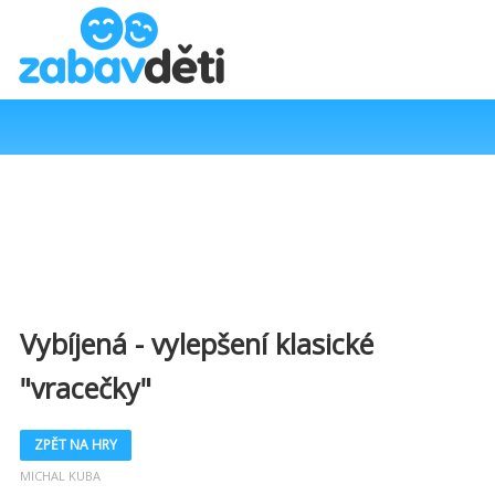
Vybíjená - vylepšení klasické
"vracečky"
ZPĚT NA HRY
MICHAL KUBA