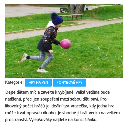
Kategorie:
HRY NA VEN
POHYBOVÉ HRY
Dejte dětem míč a zavelte k vybíjené. Velká většina bude
nadšená, přeci jen soupeření mezi sebou děti baví. Pro
libovolný počet hráčů je ideální tzv. vracečka, kdy jedna hra
může trvat opravdu dlouho. Je vhodné ji hrát venku na velkém
prostranství. Vylepšováky najdete na konci článku.