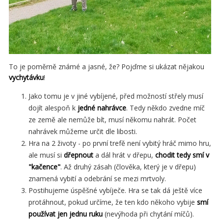
To je poměrně známé a jasné, že? Pojďme si ukázat nějakou
vychytávku
!
Jako tomu je v jiné vybíjené, před možností střely musí
dojít alespoň k
jedné nahrávce
. Tedy někdo zvedne míč
ze země ale nemůže bít, musí někomu nahrát. Počet
nahrávek můžeme určit dle libosti.
Hra na 2 životy - po první trefě není vybitý hráč mimo hru,
ale musí si
dřepnout
a dál hrát v dřepu,
chodit tedy smí v
"kačence"
. Až druhý zásah (člověka, který je v dřepu)
znamená vybití a odebrání se mezi mrtvoly.
Postihujeme úspěšné vybíječe. Hra se tak dá ještě více
protáhnout, pokud určíme, že ten kdo někoho vybije
smí
používat jen jednu ruku
(nevýhoda při chytání míčů).