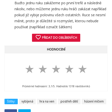
Buďto jednu ruku zakážeme po první trefě a následně
nikoliv, nebo můžeme jednu ruku hráči zakázat například
pokud již vybije polovinu všech ostatních. Ruce se nesmí
měnit, proto je důležité si rozmyslet, kterou nebude
používat (například označit šátkem)
favorite_border
PŘIDAT DO OBLÍBENÝCH
HODNOCENÍ
★
★
★
★
★
Průměrné hodnocení:
3,1
/5. Hodnotilo
1318
návštěvníků
Štítky:
vybíjená
hra na ven
postřeh dětí
házení míčem