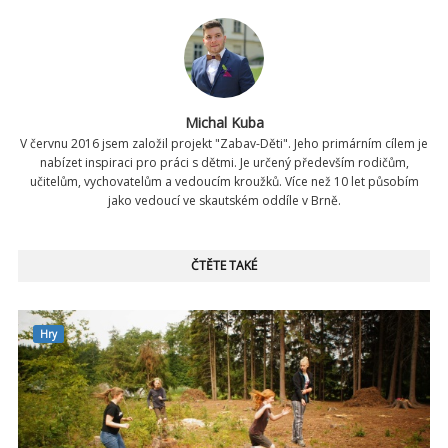
Michal Kuba
V červnu 2016 jsem založil projekt "Zabav-Děti". Jeho primárním cílem je
nabízet inspiraci pro práci s dětmi. Je určený především rodičům,
učitelům, vychovatelům a vedoucím kroužků. Více než 10 let působím
jako vedoucí ve skautském oddíle v Brně.
ČTĚTE TAKÉ
Hry