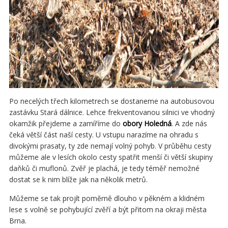
Po necelých třech kilometrech se dostaneme na autobusovou
zastávku Stará dálnice. Lehce frekventovanou silnici ve vhodný
okamžik přejdeme a zamíříme do
obory Holedná
. A zde nás
čeká větší část naší cesty. U vstupu narazíme na ohradu s
divokými prasaty, ty zde nemají volný pohyb. V průběhu cesty
můžeme ale v lesích okolo cesty spatřit menší či větší skupiny
daňků či muflonů. Zvěř je plachá, je tedy téměř nemožné
dostat se k nim blíže jak na několik metrů.
Můžeme se tak projít poměrně dlouho v pěkném a klidném
lese s volně se pohybující zvěří a být přitom na okraji města
Brna.