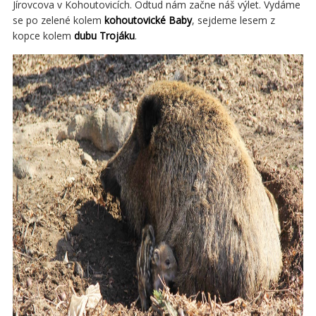
Jírovcova v Kohoutovicích. Odtud nám začne náš výlet. Vydáme
se po zelené kolem
kohoutovické Baby
, sejdeme lesem z
kopce kolem
dubu Trojáku
.