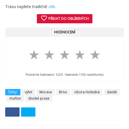
Trasu najdete tradičně
zde
.
favorite_border
PŘIDAT DO OBLÍBENÝCH
HODNOCENÍ
★
★
★
★
★
Průměrné hodnocení:
3,0
/5. Hodnotilo
1150
návštěvníků
Štítky:
výlet
Morava
Brno
obora Holedná
daněk
muflon
divoké prase