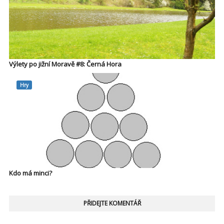
Výlety po jižní Moravě #8: Černá Hora
Hry
Kdo má minci?
PŘIDEJTE KOMENTÁŘ