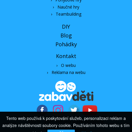
›
Naučné hry
›
Teambuilding
DIY
Blog
Pohádky
Kontakt
›
O webu
›
Reklama na webu
Tento web používá k poskytování služeb, personalizaci reklam a
©2016 - 2026 Všechna práva vyhrazena
analýze návštěvnosti soubory cookie. Používáním tohoto webu s tím
Vytvořil michalkuba.cz