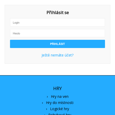
Přihlásit se
Ještě nemáte účet?
HRY
›
Hry na ven
›
Hry do místnosti
›
Logické hry
›
Pohybové hry