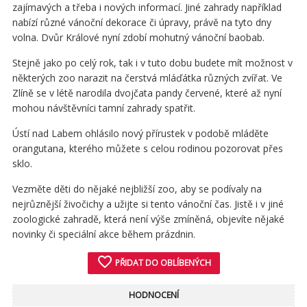
zajímavých a třeba i nových informací. Jiné zahrady například
nabízí různé vánoční dekorace či úpravy, právě na tyto dny
volna. Dvůr Králové nyní zdobí mohutný vánoční baobab.
Stejně jako po celý rok, tak i v tuto dobu budete mít možnost v
některých zoo narazit na čerstvá mláďátka různých zvířat. Ve
Zlíně se v létě narodila dvojčata pandy červené, které až nyní
mohou návštěvníci tamní zahrady spatřit.
Ústí nad Labem ohlásilo nový přírustek v podobě mláděte
orangutana, kterého můžete s celou rodinou pozorovat přes
sklo.
Vezměte děti do nějaké nejbližší zoo, aby se podívaly na
nejrůznější živočichy a užijte si tento vánoční čas. Jistě i v jiné
zoologické zahradě, která není výše zmíněná, objevíte nějaké
novinky či speciální akce během prázdnin.
favorite_border
PŘIDAT DO OBLÍBENÝCH
HODNOCENÍ