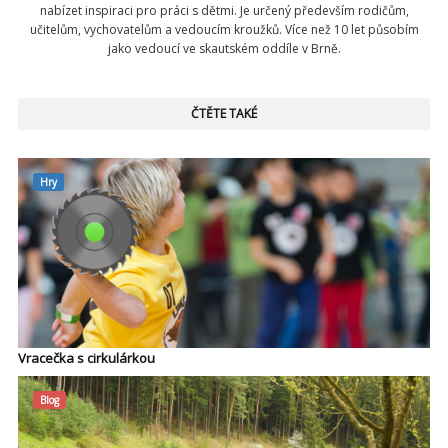
nabízet inspiraci pro práci s dětmi. Je určený především rodičům,
učitelům, vychovatelům a vedoucím kroužků. Více než 10 let působím
jako vedoucí ve skautském oddíle v Brně.
ČTĚTE TAKÉ
Hry
Vracečka s cirkulárkou
Blog