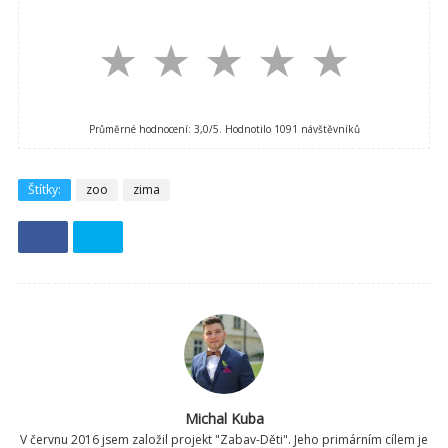
★
★
★
★
★
Průměrné hodnocení:
3,0
/5. Hodnotilo
1091
návštěvníků
Štítky:
zoo
zima
Michal Kuba
V červnu 2016 jsem založil projekt "Zabav-Děti". Jeho primárním cílem je