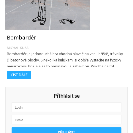
Bombardér
MICHAL KUBA
Bombardér je jednoduchá hra vhodná hlavně na ven - hřiště, trávníky
či betonové plochy. S několika kuličkami si dobře vystačíte na fyzicky
nenáročnou hru, ale za to napínavou a zábavnou. Pojďme na to!
ČÍST DÁLE
Přihlásit se