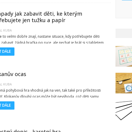
ápady jak zabavit děti, ke kterým
řebujete jen tužku a papír
AL KUBA
e to velmi dobře znají, nastane situace, kdy potřebujete děti
 zabavit, žádná hračka po ruce, ale nechat je hrát si s tabletem
telefonem se Vám nechce. Co teď? Právě pro Vás jsme připravili
T DÁLE
 článek s nápady jak zaměstnat malé dobrodruhy - ke kterým
e potřebovat jen tužku, papír a trošku fantazie.
kanův ocas
AL KUBA
ná pohybová hra vhodná jak na ven, tak také pro příležitosti
tř. Klokanův dlouhý ocas může být nevýhoda, což děti samy
íše poznají v průběhu této akční hry.
T DÁLE
ostný dopis - karetní hra