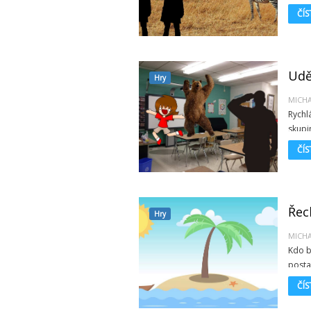
ven, 
ČÍS
nervo
Udě
Hry
MICH
Rychl
skupi
nejús
ČÍS
Řec
Hry
MICH
Kdo b
posta
nabízí
ČÍS
nejsou