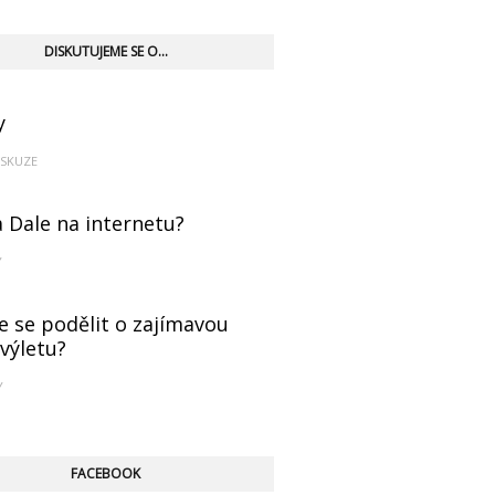
DISKUTUJEME SE O...
y
ISKUZE
a Dale na internetu?
Y
e se podělit o zajímavou
 výletu?
Y
FACEBOOK